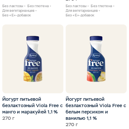
Без лактозы
Без глютена
Без лактозы
Без глютена
Для вегетарианцев
Для вегетарианцев
Без «Е»-добавок
Без «Е»-добавок
Йогурт питьевой
Йогурт питьевой
безлактозный Viola Free с
безлактозный Viola Free с
манго и маракуйей 1,1 %
белым персиком и
270 г
ванилью 1,1 %
270 г