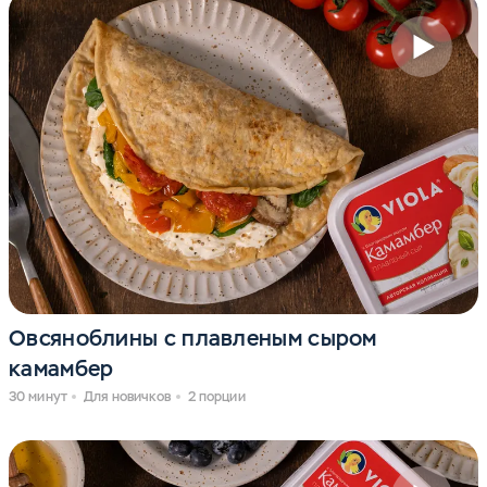
Овсяноблины с плавленым сыром
камамбер
30 минут
Для новичков
2 порции