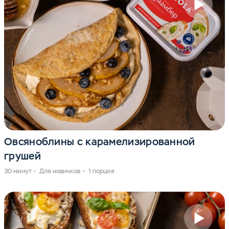
Овсяноблины с карамелизированной
грушей
30 минут
Для новичков
1 порция