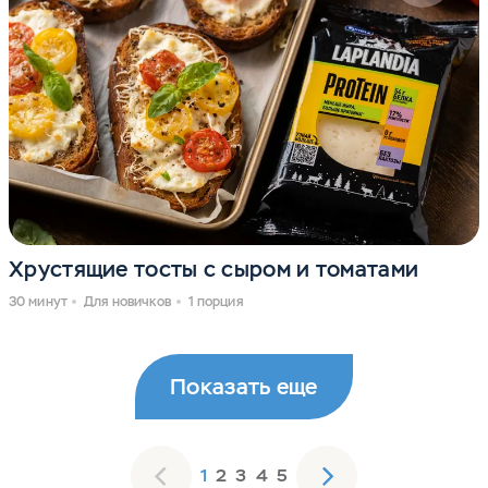
Хрустящие тосты с сыром и томатами
30 минут
Для новичков
1 порция
Показать еще
1
2
3
4
5