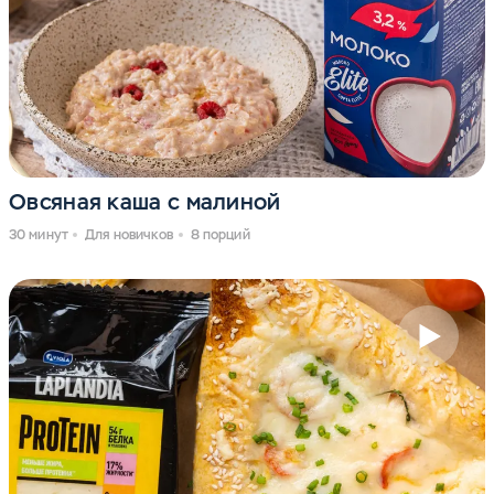
Овсяная каша с малиной
30 минут
Для новичков
8 порций