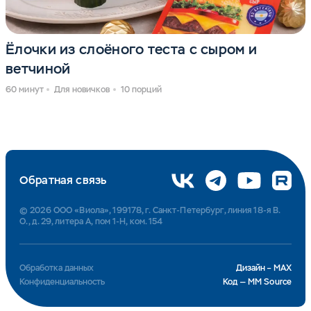
Ёлочки из слоёного теста с сыром и
ветчиной
60 минут
Для новичков
10 порций
Обратная связь
© 2026 ООО «Виола», 199178, г. Санкт-Петербург, линия 18-я В.
О., д. 29, литера А, пом 1-Н, ком. 154
Обработка данных
Дизайн – MAX
Конфиденциальность
Код — MM Source