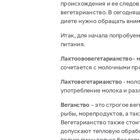
происхождения и ее следов 
вегетарианство. В сегодняш
диете нужно обращать вним
Итак, для начала попробуем
питания.
Лактоововегетарианство
– 
сочетается с молочными пр
Лактовегетарианство
- мол
употребление молока и раз
Веганство
– это строгое ве
рыбы, морепродуктов, а так
Вегетарианство также стоит
допускают тепловую обрабо
только пищу только без те