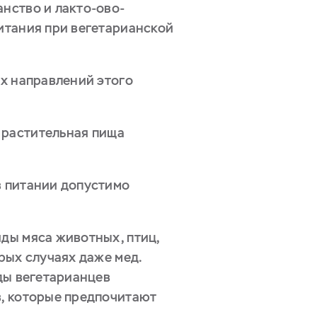
анство и лакто-ово-
питания при вегетарианской
ых направлений этого
 растительная пища
в питании допустимо
ды мяса животных, птиц,
рых случаях даже мед.
иды вегетарианцев
в, которые предпочитают