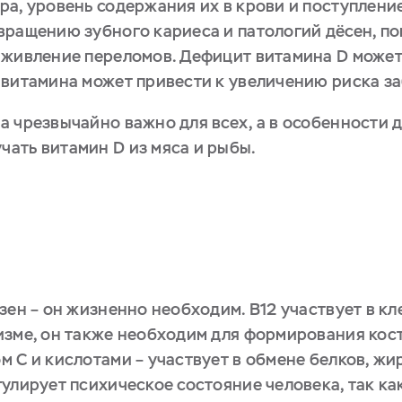
а, уровень содержания их в крови и поступление
вращению зубного кариеса и патологий дёсен, по
аживление переломов. Дефицит витамина D может
 витамина может привести к увеличению риска з
 чрезвычайно важно для всех, а в особенности д
ать витамин D из мяса и рыбы.
зен – он жизненно необходим. B12 участвует в кл
изме, он также необходим для формирования кост
 С и кислотами – участвует в обмене белков, жир
улирует психическое состояние человека, так ка