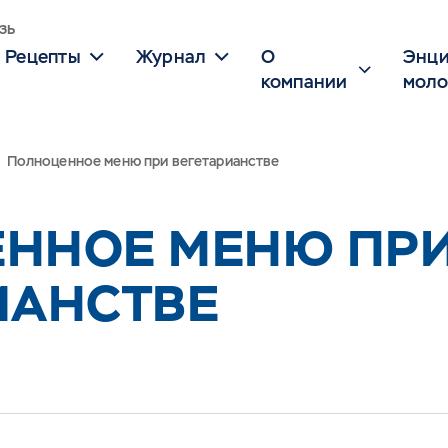
зь
Рецепты
Журнал
О
Энци
компании
моло
Полноценное меню при вегетарианстве
ННОЕ МЕНЮ ПР
ИАНСТВЕ