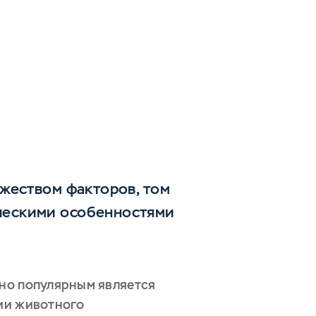
жеством факторов, том
ческими особенностями
ьно популярным является
ции животного