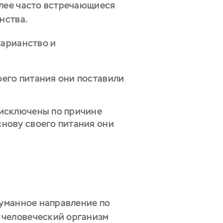
олее часто встречающиеся
нства.
тарианство и
оего питания они поставили
 исключены по причине
снову своего питания они
гуманное направление по
 человеческий организм