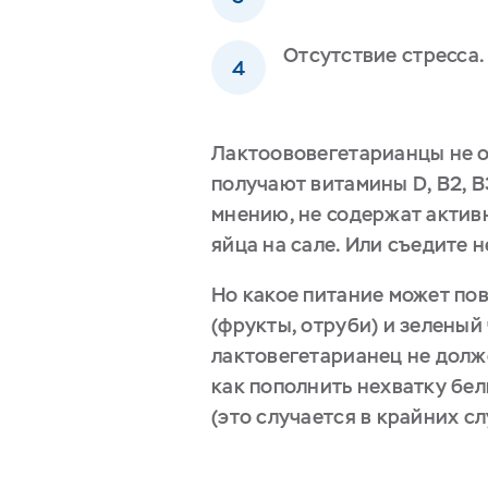
Отсутствие стресса.
Лактоововегетарианцы не от
получают витамины D, B2, B
мнению, не содержат активн
яйца на сале. Или съедите н
Но какое питание может по
(фрукты, отруби) и зеленый
лактовегетарианец не долже
как пополнить нехватку бел
(это случается в крайних с