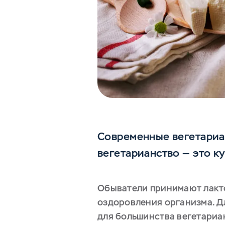
Современные вегетариан
вегетарианство — это к
Обыватели принимают лакто
оздоровления организма. Дл
для большинства вегетариа