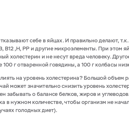
казывают себе в яйцах. И правильно делают, т.к.
3, B12 ,H, PP и другие микроэлементы. При этом 
ый холестерин и не несут вреда человеку. Друго
е 100 г отваренной говядины, а 100 г колбасы низ
влиять на уровень холестерина? Большой объем 
 чай может значительно снизить уровень холестер
н забывать о балансе белков, жиров и углеводов.
ка в нужном количестве, чтобы организм не нача
лучаях голодных диет).