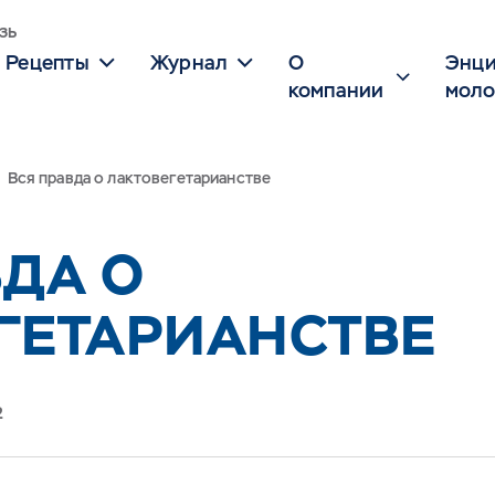
зь
Рецепты
Журнал
О
Энци
компании
моло
Вся правда о лактовегетарианстве
ВДА О
ГЕТАРИАНСТВЕ
2