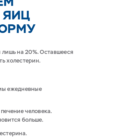
ЕМ
 ЯИЦ
НОРМУ
щи лишь на 20%. Оставшееся
ть холестерин.
имы ежедневные
 печение человека.
новится больше.
лестерина.