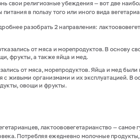
знь свои религиозные убеждения — вот две наиб
питания в пользу того или иного вида вегетариа
одробнее разобрать 2 направления: лактоововеге
казались от мяса и морепродуктов. В основу св
и, фрукты, а также яйца и мед.
зались от мяса, морепродуктов. Яйца и мед были
 с живыми организмами и их эксплуатацией. В о
дукты, овощи и фрукты.
вегетарианцев, лактоововегетарианство — самое 
века. Потребляя ежедневно молочные продукты,