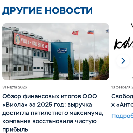
ДРУГИЕ НОВОСТИ
31 марта 2026
13 февраля 
Обзор финансовых итогов ООО
Свобод
«Виола» за 2025 год: выручка
x «Ант
достигла пятилетнего максимума,
Подро
компания восстановила чистую
прибыль