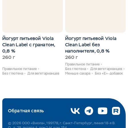
Йогурт питьевой Viola
Йогурт питьевой Viola
Clean Label с гранатом,
Clean Label без
0,8 %
наполнителя, 0,8 %
260 г
260 г
Правильное питание
Правильное питание
Без глютена
Для вегетарианцев
Без глютена
Для вегетарианцев
Меньше сахара
Без «Е»-добавок
Обратная связь
© 2026 ООО «Виола», 199178, г. Санкт-Петербург, линия 18-я В.
О., д. 29, литера А, пом 1-Н, ком. 154