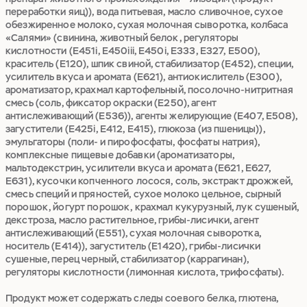
переработки яиц)), вода питьевая, масло сливочное, сухое
обезжиренное молоко, сухая молочная сыворотка, колбаса
«Салями» (свинина, животный белок, регуляторы
кислотности (Е451i, E450iii, E450i, Е333, Е327, Е500),
краситель (Е120), шпик свиной, стабилизатор (Е452), специи,
усилитель вкуса и аромата (Е621), антиокислитель (Е300),
ароматизатор, крахмал картофельный, посолочно-нитритная
смесь (соль, фиксатор окраски (Е250), агент
антислеживающий (Е536)), агенты желирующие (Е407, Е508),
загустители (Е425i, E412, E415), глюкоза (из пшеницы)),
эмульгаторы (поли- и пирофосфаты, фосфаты натрия),
комплексные пищевые добавки (ароматизаторы,
мальтодекстрин, усилители вкуса и аромата (Е621, Е627,
Е631), кусочки копченного лосося, соль, экстракт дрожжей,
смесь специй и пряностей, сухое молоко цельное, сырный
порошок, йогурт порошок, крахмал кукурузный, лук сушеный,
декстроза, масло растительное, грибы-лисички, агент
антислеживающий (Е551), сухая молочная сыворотка,
носитель (Е414)), загуститель (Е1420), грибы-лисички
сушеные, перец черный, стабилизатор (каррагинан),
регуляторы кислотности (лимонная кислота, трифосфаты).
Продукт может содержать следы соевого белка, глютена,