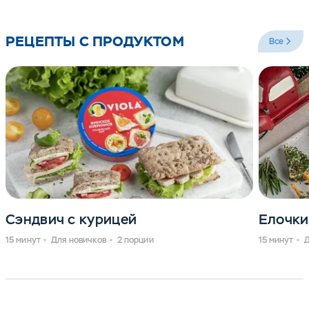
поэтому плавленый сыр получается таким вкусным
и сливочным.
РЕЦЕПТЫ С ПРОДУКТОМ
Все
C 2009 года плавленый сыр Viola в треугольниках
изготавливается на собственном заводе Viola в п.
Ершово Московской области, по уникальной
рецептуре, разработанной российскими и
европейскими специалистами, из сырья
высочайшего качества, соответствующего всем
российским и корпоративным стандартам качества
Каждая упаковка Viola «Финское избранное»
Viola. Плавленый сыр Viola заслуженно любим
наполнена классическими треугольничками
россиянами. Это подтверждает тот факт, что Viola -
«Сливочного» сыра, а также «треугольничками» с
шестикратный обладатель почетной премии «Товар
колбасой «Салями», с грибами-лисичками, с
года», вручаемой Национальной Торговой
лососем.
Сэндвич с курицей
Елочки
Ассоциацией.
15 минут
Для новичков
2 порции
15 минут
Д
Ассортимент Viola в «треугольниках» представлен в
упаковках 130 г следующими вкусами: Viola
«Сливочная», Viola «Финское избранное», Viola
«Итальянское избранное», Viola «Российское
избранное», Viola «Четыре сыра», Viola с белыми