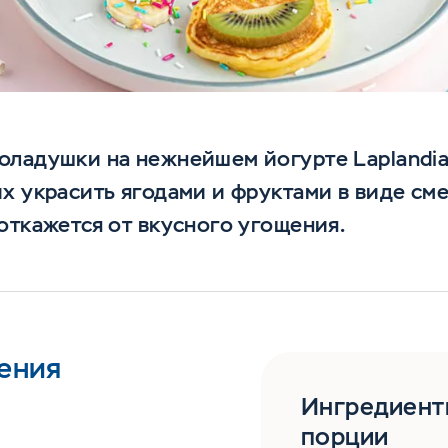
ладушки на нежнейшем йогурте Laplandia,
х украсить ягодами и фруктами в виде см
откажется от вкусного угощения.
ения
Ингредиент
порции