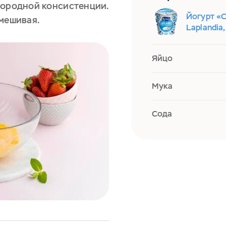
нородной консистенции.
Йогурт «
омешивая.
Laplandia,
Яйцо
Мука
Сода