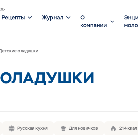
зь
Рецепты
Журнал
О
Энци
компании
моло
Детские оладушки
 ОЛАДУШКИ
Русская кухня
Для новичков
214 ккал