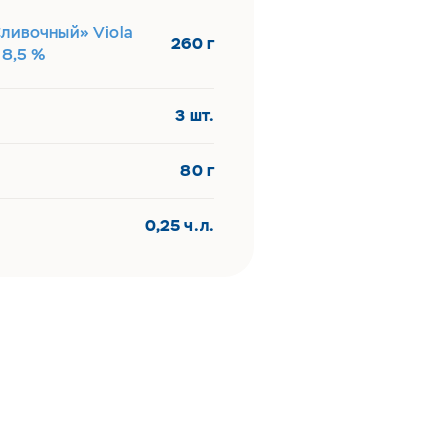
Сливочный» Viola
260 г
 8,5 %
3 шт.
80 г
0,25 ч.л.