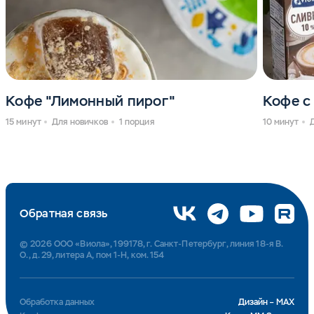
Кофе "Лимонный пирог"
Кофе с
15 минут
Для новичков
1 порция
10 минут
Обратная связь
© 2026 ООО «Виола», 199178, г. Санкт-Петербург, линия 18-я В.
О., д. 29, литера А, пом 1-Н, ком. 154
Обработка данных
Дизайн – MAX