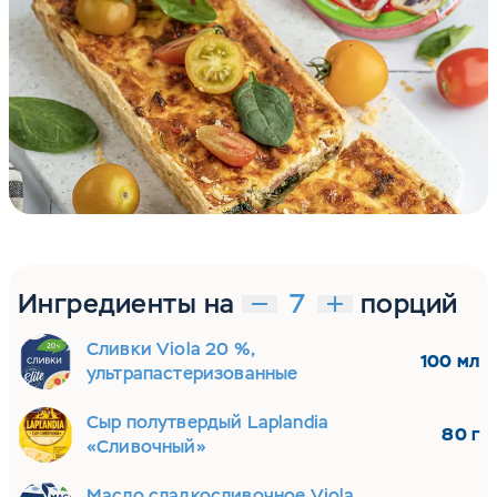
Ингредиенты на
порций
Сливки Viola 20 %,
100 мл
ультрапастеризованные
Сыр полутвердый Laplandia
80 г
«Сливочный»
Масло сладкосливочное Viola