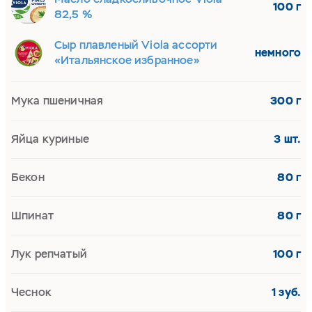
100 г
82,5 %
Сыр плавленый Viola ассорти
немного
«Итальянское избранное»
Мука пшеничная
300 г
Яйца куриные
3 шт.
Бекон
80 г
Шпинат
80 г
Лук репчатый
100 г
Чеснок
1 зуб.