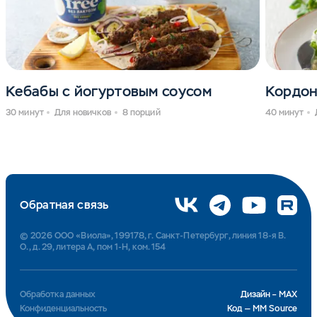
Кебабы с йогуртовым соусом
Кордон
30 минут
Для новичков
8 порций
40 минут
Обратная связь
© 2026 ООО «Виола», 199178, г. Санкт-Петербург, линия 18-я В.
О., д. 29, литера А, пом 1-Н, ком. 154
Обработка данных
Дизайн – MAX
Конфиденциальность
Код — MM Source