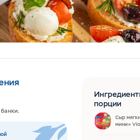
ения
Ингредиент
порции
 банки.
Сыр мягк
мини» Vio
ной