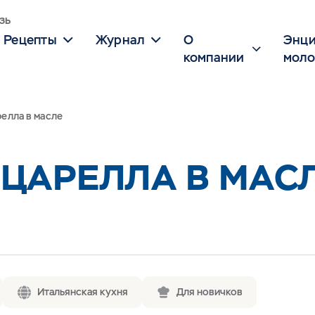
зь
Рецепты
Журнал
О
Энци
компании
моло
елла в масле
ЦАРЕЛЛА В МАС
Итальянская кухня
Для новичков