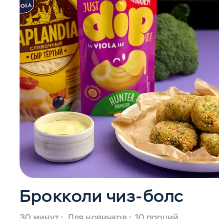
Брокколи чиз-болс
30 минут
Для новичков
10 порций