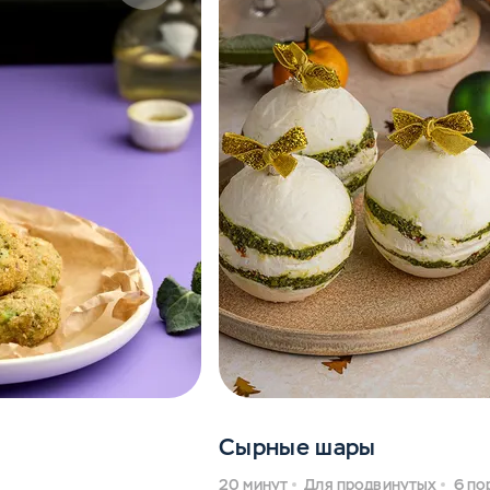
Сырные шары
20 минут
Для продвинутых
6 по