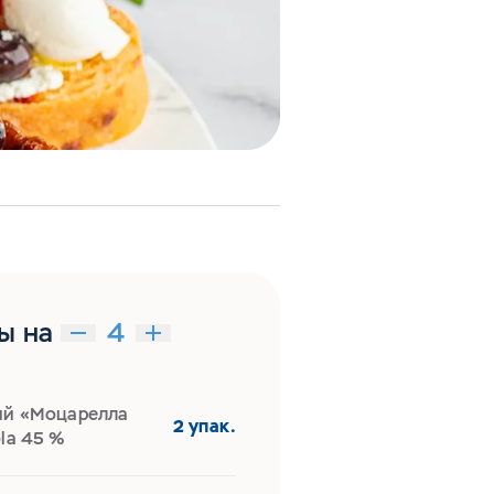
ы на
ий «Моцарелла
2 упак.
la 45 %