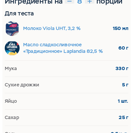
Ингредиенты на
порций
Для теста
Молоко Viola UHT, 3,2 %
150 мл
Масло сладкосливочное
60 г
«Традиционное» Laplandia 82,5 %
Мука
330 г
Сухие дрожжи
5 г
Яйцо
1 шт.
Сахар
25 г