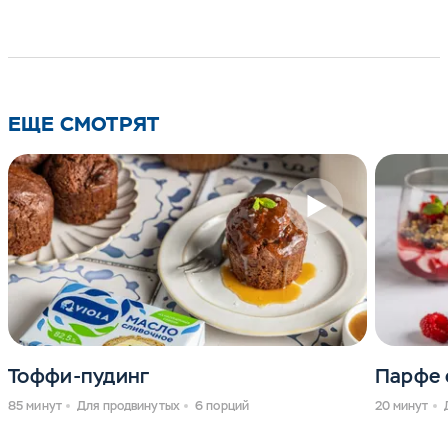
ЕЩЕ СМОТРЯТ
Тоффи-пудинг
Парфе 
85 минут
Для продвинутых
6 порций
20 минут