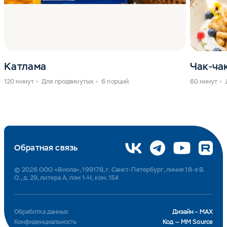
Катлама
Чак-ча
120 минут
Для продвинутых
6 порций
60 минут
Обратная связь
© 2026 ООО «Виола», 199178, г. Санкт-Петербург, линия 18-я В.
О., д. 29, литера А, пом 1-Н, ком. 154
Обработка данных
Дизайн – MAX
Конфиденциальность
Код — MM Source