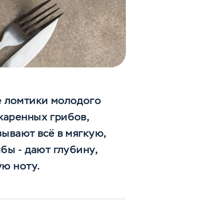
е ломтики молодого
жаренных грибов,
зывают всё в мягкую,
бы - дают глубину,
ую ноту.