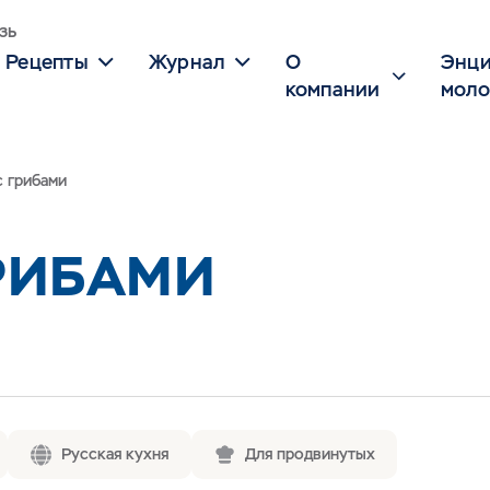
зь
Рецепты
Журнал
О
Энци
компании
моло
с грибами
ГРИБАМИ
Русская кухня
Для продвинутых