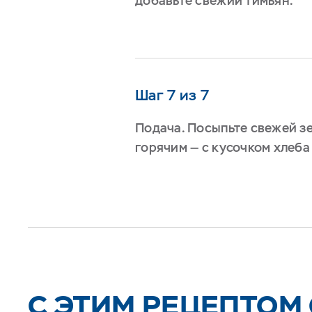
добавьте свежий тимьян.
Шаг 7 из 7
Подача. Посыпьте свежей з
горячим — с кусочком хлеба
C ЭТИМ РЕЦЕПТОМ