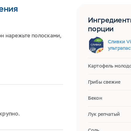
ения
Ингредиент
порции
он нарежьте полосками,
Сливки Vi
ультрапа
Картофель молод
Грибы свежие
Бекон
крупно.
Лук репчатый
Соль