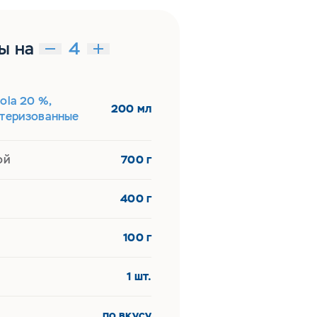
ы на
ola 20 %,
200 мл
стеризованные
ой
700 г
400 г
100 г
1 шт.
по вкусу