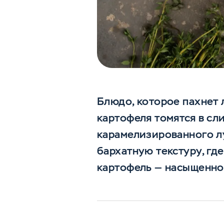
Блюдо, которое пахнет
картофеля томятся в сл
карамелизированного лу
бархатную текстуру, гд
картофель — насыщеннос