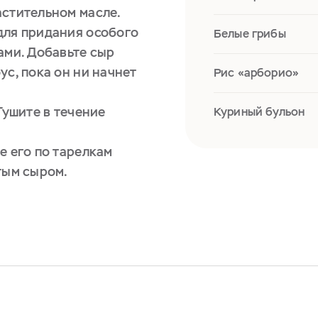
астительном масле.
для придания особого
Белые грибы
ами. Добавьте сыр
ус, пока он ни начнет
Рис «арборио»
Тушите в течение
Куриный бульон
е его по тарелкам
тым сыром.