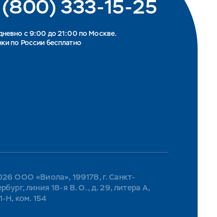
 (800) 333-15-25
невно с 9:00 до 21:00 по Москве.
ки по России бесплатно
26 ООО «Виола», 199178, г. Санкт-
рбург, линия 18-я В. О., д. 29, литера А,
1-Н, ком. 154