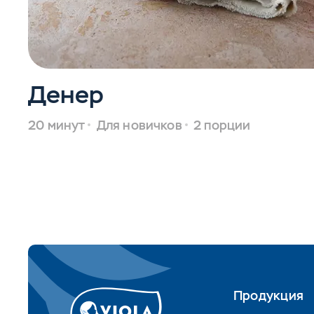
Денер
20 минут
Для новичков
2 порции
Продукция