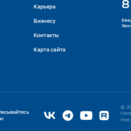
8
Карьера
Бизнесу
Eжед
Звон
Контакты
Карта сайта
© 20
писывайтесь
Пете
ас
пом 