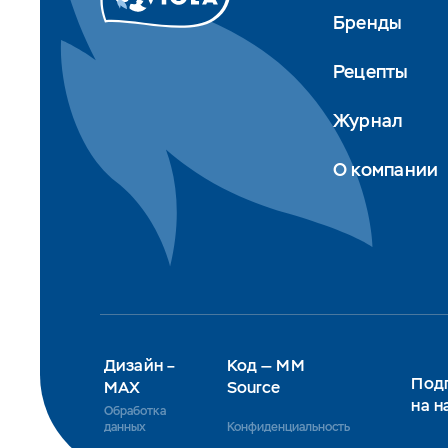
Бренды
Рецепты
Журнал
О компании
Дизайн –
Код — MM
Под
MAX
Source
на н
Обработка
данных
Конфиденциальность