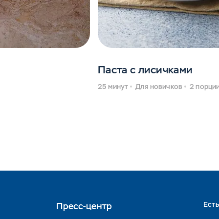
Паста с лисичками
25 минут
Для новичков
2 порци
Ест
Пресс-центр