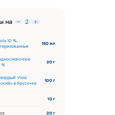
ы на
ola 10 %,
150 мл
стеризованные
адкосливочное
20 г
5 %
твердый Viola
100 г
ский» в брусочке
10 г
ое
20 г