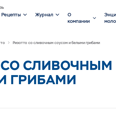
зь
Рецепты
Журнал
О
Энци
компании
моло
тто
Ризотто со сливочным соусом и белыми грибами
 СО СЛИВОЧНЫМ
И ГРИБАМИ