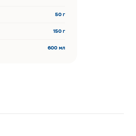
50 г
150 г
600 мл