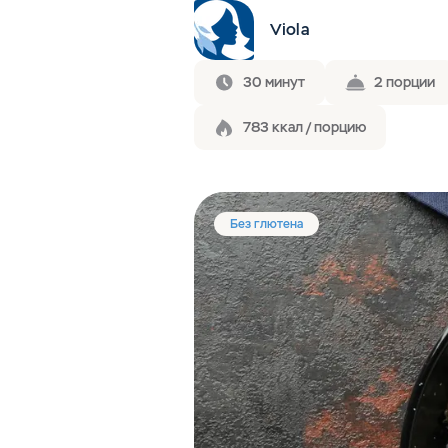
Viola
30 минут
2 порции
783 ккал / порцию
Без глютена