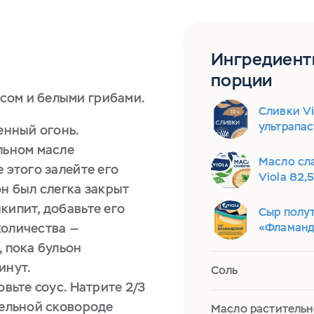
Ингредиент
порции
Сливки Vi
ультрапа
ленный огонь.
льном масле
Масло сл
 этого залейте его
Viola 82,
он был слегка закрыт
кипит, добавьте его
Сыр полу
количества —
«Фламанд
, пока бульон
инут.
Соль
овьте соус. Натрите 2/3
дельной сковороде
Масло растительн