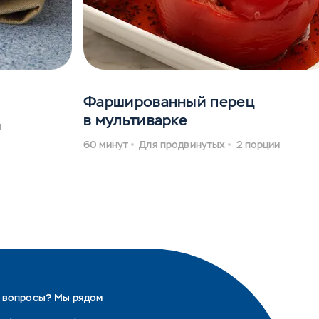
Фаршированный перец
в мультиварке
и
60 минут
Для продвинутых
2 порции
ь вопросы? Мы рядом