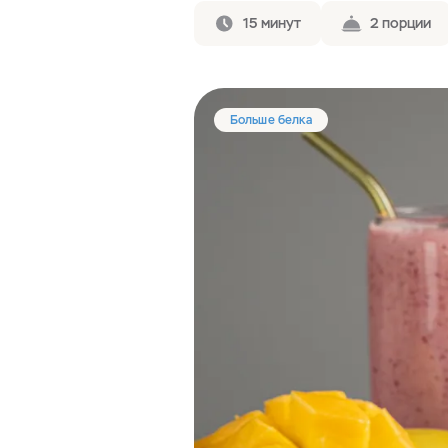
15 минут
2 порции
Больше белка