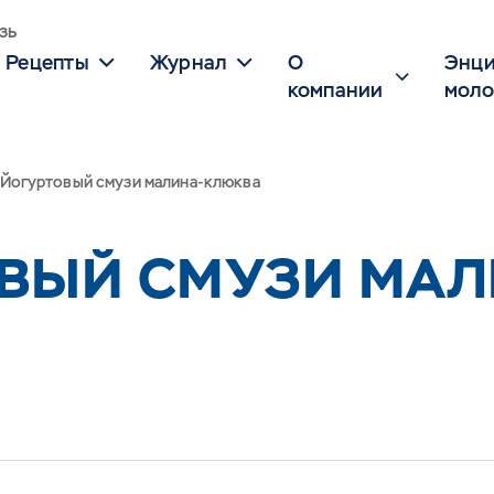
зь
Рецепты
Журнал
О
Энци
компании
моло
Йогуртовый смузи малина-клюква
ВЫЙ СМУЗИ МАЛ