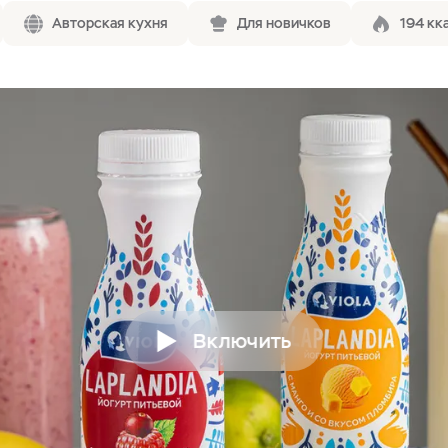
Авторская кухня
Для новичков
194 кк
Включить