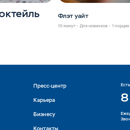
октейль
Флэт уайт
10 минут
Для новичков
1 порция
Ест
Пресс-центр
8
Карьера
Бизнесу
Eжед
Звон
Контакты