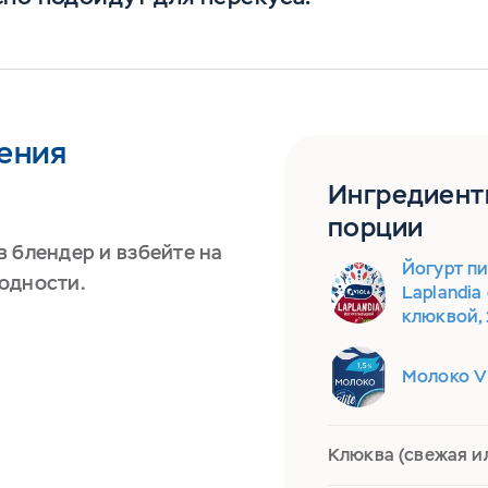
ения
Ингредиент
порции
 блендер и взбейте на
Йогурт пи
одности.
Laplandia
клюквой, 
Молоко Vi
Клюква (свежая и