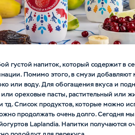
ой густой напиток, который содержит в се
инации. Помимо этого, в смузи добавляют
око или воду. Для обогащения вкуса и под
 или ореховые пасты, растительный или ж
 тд. Список продуктов, которые можно ис
ожно продолжать очень долго. Сегодня мы
огуртов Laplandia. Напитки получаются о
но подойдут для перекуса.