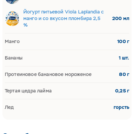
Йогурт питьевой Viola Laplandia с
манго и со вкусом пломбира 2,5
200 мл
%
Манго
100 г
Бананы
1 шт.
Протеиновое банановое мороженое
80 г
Тертая цедра лайма
0,25 г
Лед
горсть