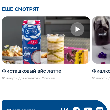
ЕЩЕ СМОТРЯТ
Фисташковый айс латте
Фиалко
10 минут
Для новичков
2 порции
10 минут