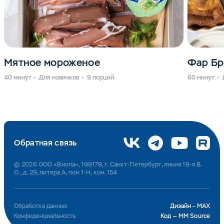
Мятное мороженое
Фар Бр
40 минут
Для новичков
9 порций
60 минут
Обратная связь
© 2026 ООО «Виола», 199178, г. Санкт-Петербург, линия 18-я В.
О., д. 29, литера А, пом 1-Н, ком. 154
Обработка данных
Дизайн – MAX
Конфиденциальность
Код — MM Source