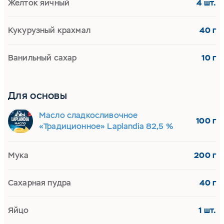
Желток яичный
4 шт.
Кукурузный крахмал
40 г
Ванильный сахар
10 г
Для основы
Масло сладкосливочное
100 г
«Традиционное» Laplandia 82,5 %
Мука
200 г
Сахарная пудра
40 г
Яйцо
1 шт.