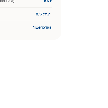
женная)
65 г
0,5 ст.л.
1 щепотка