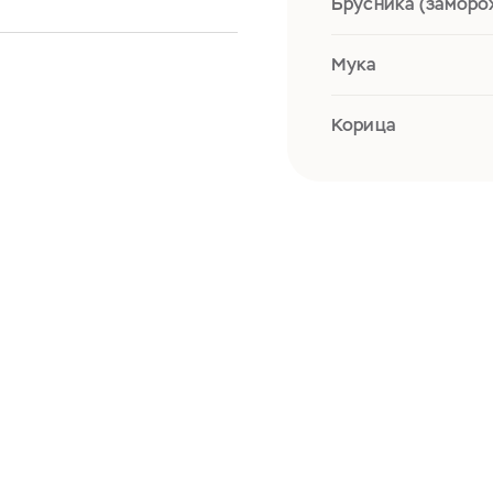
Брусника (заморо
Мука
Корица