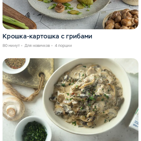
Крошка-картошка с грибами
80 минут
Для новичков
4 порции