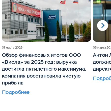
31 марта 2026
03 марта 20
Обзор финансовых итогов ООО
Антон 
«Виола» за 2025 год: выручка
должно
достигла пятилетнего максимума,
директ
компания восстановила чистую
Подро
прибыль
Подробнее