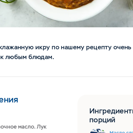
клажанную икру по нашему рецепту очень 
 к любым блюдам.
ения
Ингредиент
порций
вочное масло. Лук
Масло сл