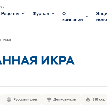
зь
Рецепты
Журнал
О
Энци
компании
моло
я икра
ННАЯ ИКРА
Русская кухня
Для новичков
318 ккал