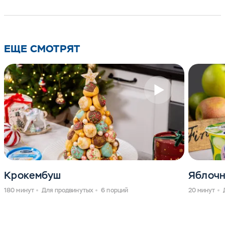
ЕЩЕ СМОТРЯТ
Крокембуш
Яблочн
180 минут
Для продвинутых
6 порций
20 минут