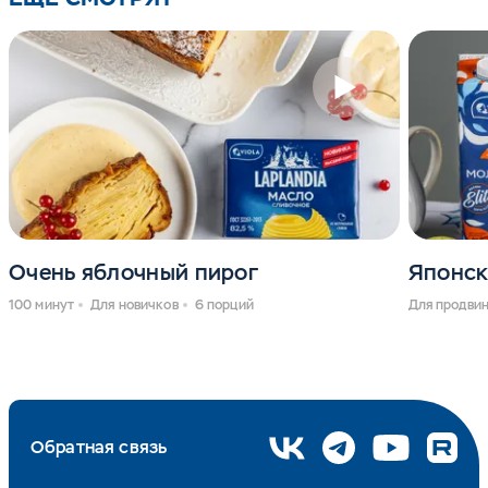
Очень яблочный пирог
Японск
100 минут
Для новичков
6 порций
Для продви
Обратная связь