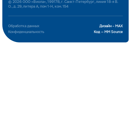
© 2026 ООО «Виола», 199178, г. Санкт-Петербург, линия 18-я В.
О., д. 29, литера А, пом 1-Н, ком. 154
Обработка данных
Дизайн – MAX
Конфиденциальность
Код — MM Source