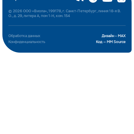
© 2026 ООО «Виола», 199178, г. Санкт-Петербург, линия 18-я В.
О., д. 29, литера А, пом 1-Н, ком. 154
Обработка данных
Дизайн – MAX
Конфиденциальность
Код — MM Source