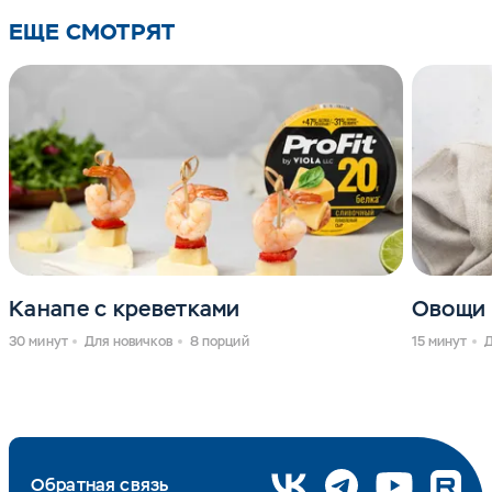
ЕЩЕ СМОТРЯТ
Канапе с креветками
Овощи 
30 минут
Для новичков
8 порций
15 минут
Д
Обратная связь