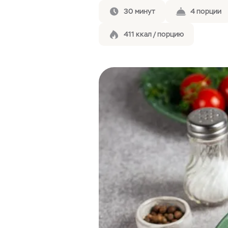
30 минут
4 порции
411 ккал / порцию