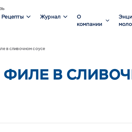
зь
Рецепты
Журнал
О
Энци
компании
моло
ле в сливочном соусе
 ФИЛЕ В СЛИВО