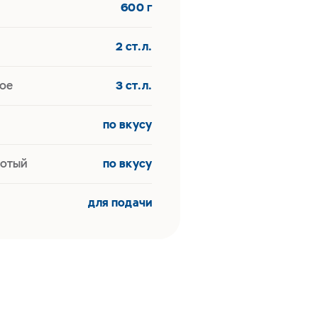
600 г
2 ст.л.
ое
3 ст.л.
по вкусу
лотый
по вкусу
для подачи