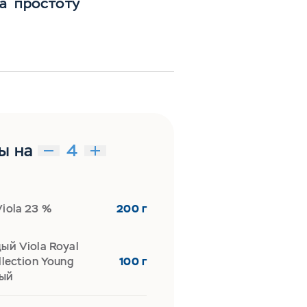
на простоту
ы на
iola 23 %
200 г
ый Viola Royal
llection Young
100 г
ый