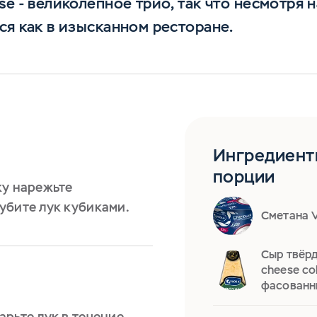
se - великолепное трио, так что несмотря 
ся как в изысканном ресторане.
Ингредиент
порции
ку нарежьте
убите лук кубиками.
Сметана V
Сыр твёрд
cheese co
фасованн
рьте лук в течение