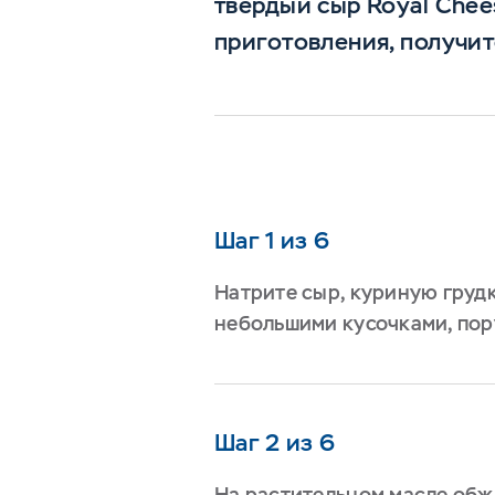
твердый сыр Royal Chee
приготовления, получит
Шаг 1 из 6
Натрите сыр, куриную груд
небольшими кусочками, пор
Шаг 2 из 6
На растительном масле обжа