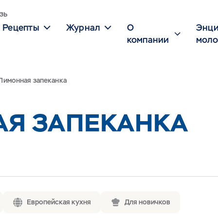
зь
Рецепты
Журнал
О
Энци
компании
моло
Лимонная запеканка
Я ЗАПЕКАНКА
Европейская кухня
Для новичков