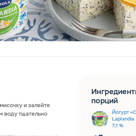
Ингредиент
порций
мисочку и залейте
Йогурт «
ем воду тщательно
Laplandia
7,1 %