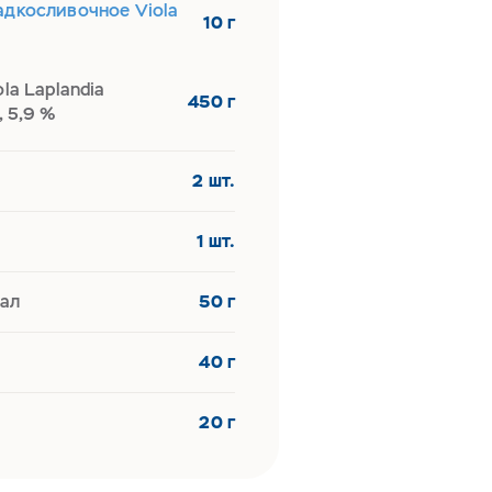
адкосливочное Viola
10 г
ola Laplandia
450 г
 5,9 %
2 шт.
1 шт.
ал
50 г
40 г
20 г