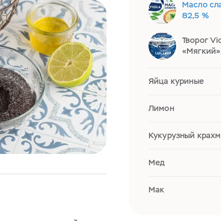
Масло сл
82,5 %
Творог Vi
«Мягкий»,
Яйца куриные
Лимон
Кукурузный крахм
Мед
Мак