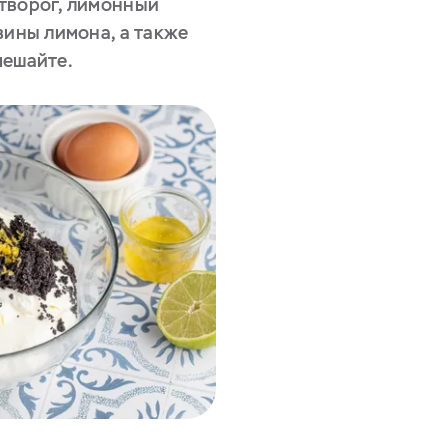
творог, лимонный
вины лимона, а также
мешайте.