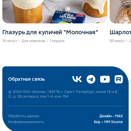
Глазурь для куличей "Молочная"
Шарло
15 минут
Для новичков
1 порция
55 минут
Обратная связь
© 2026 ООО «Виола», 199178, г. Санкт-Петербург, линия 18-я В.
О., д. 29, литера А, пом 1-Н, ком. 154
Обработка данных
Дизайн – MAX
Конфиденциальность
Код — MM Source