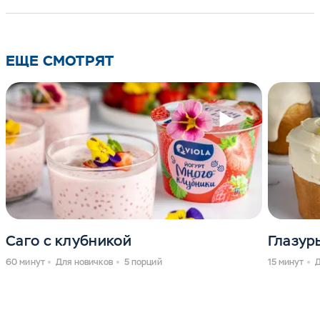
ЕЩЕ СМОТРЯТ
Саго с клубникой
Глазур
60 минут
Для новичков
5 порций
15 минут
Д