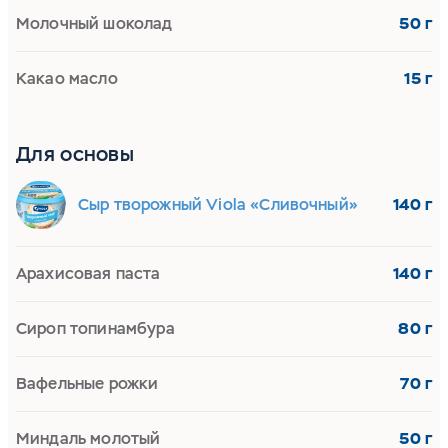
Молочный шоколад
50 г
Какао масло
15 г
Для основы
Сыр творожный Viola «Сливочный»
140 г
Арахисовая паста
140 г
Cироп топинамбура
80 г
Вафельные рожки
70 г
Миндаль молотый
50 г