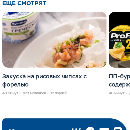
ЕЩЕ СМОТРЯТ
Закуска на рисовых чипсах с
ПП-бур
форелью
содерж
40 минут
Для новичков
12 порций
40 минут