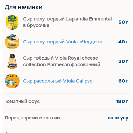
Для начинки
Сыр полутвердый Laplandia Emmental
50 г
в брусочке
Сыр полутвердый Viola «Чеддер»
40 г
Сыр твёрдый Viola Royal cheese
30 г
collection Parmesan фасованный
Сыр рассольный Viola Calipso
60 г
Томатный соус
180 г
Перец черный молотый
по вкусу