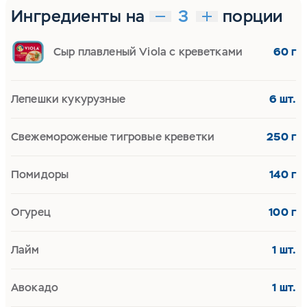
Ингредиенты на
порции
Сыр плавленый Viola с креветками
60 г
Лепешки кукурузные
6 шт.
Свежемороженые тигровые креветки
250 г
Помидоры
140 г
Огурец
100 г
Лайм
1 шт.
Авокадо
1 шт.