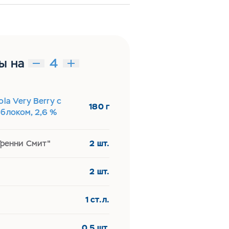
ы на
ola Very Berry с
180 г
блоком, 2,6 %
Гренни Смит"
2 шт.
2 шт.
1 ст.л.
0,5 шт.