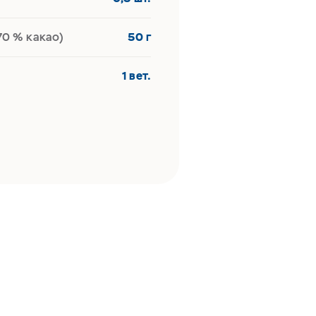
70 % какао)
50 г
1 вет.