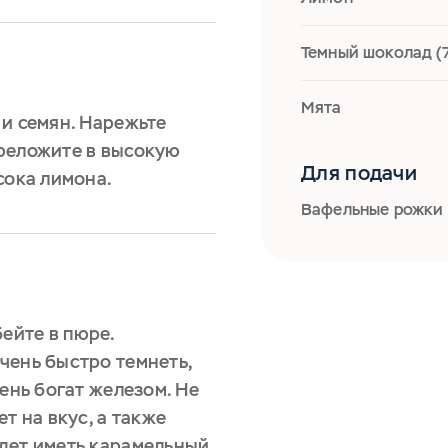
Темный шоколад (
Мята
 и семян. Нарежьте
реложите в высокую
Для подачи
сока лимона.
Вафельные рожки
ейте в пюре.
чень быстро темнеть,
чень богат железом. Не
т на вкус, а также
дет иметь карамельный