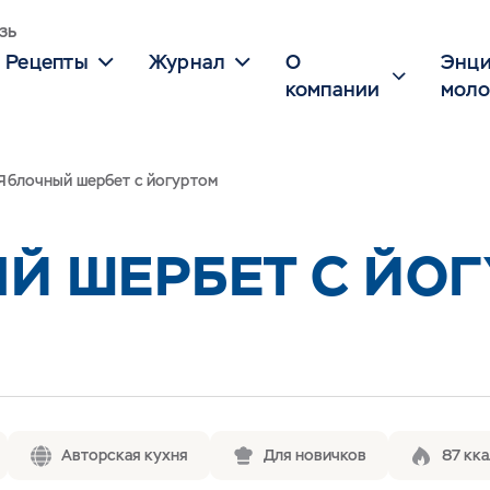
зь
Рецепты
Журнал
О
Энци
компании
моло
Яблочный шербет с йогуртом
Й ШЕРБЕТ С ЙО
Авторская кухня
Для новичков
87 кка