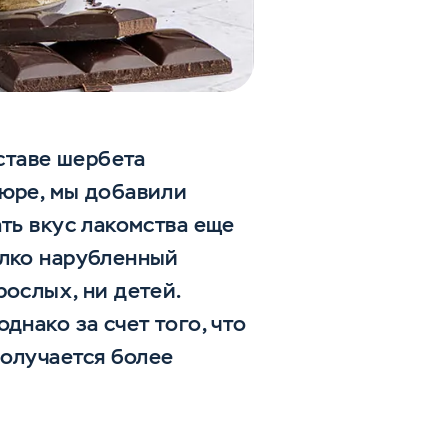
оставе шербета
пюре, мы добавили
ть вкус лакомства еще
елко нарубленный
ослых, ни детей.
днако за счет того, что
получается более