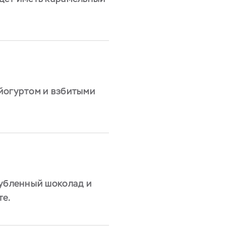
йогуртом и взбитыми
рубленный шоколад и
те.