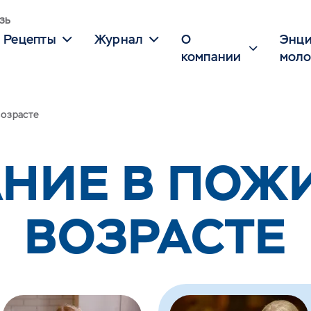
зь
Рецепты
Журнал
О
Энци
компании
моло
возрасте
АНИЕ В ПОЖ
ВОЗРАСТЕ