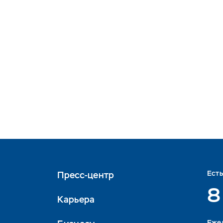
Ест
Пресс-центр
8
Карьера
Eжед