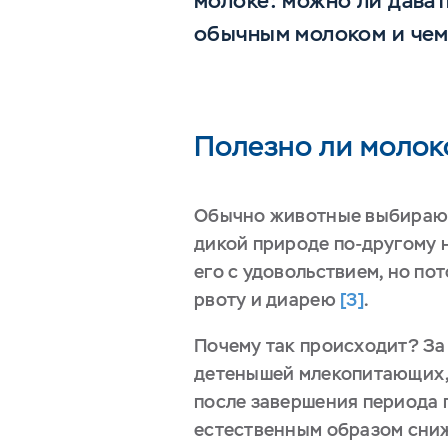
молоке: можно ли дават
обычным молоком и чем
Полезно ли молок
Обычно животные выбирают е
дикой природе по-другому н
его с удовольствием, но по
рвоту и диарею
[3]
.
Почему так происходит? За 
детенышей млекопитающих, 
после завершения периода 
естественным образом сниж