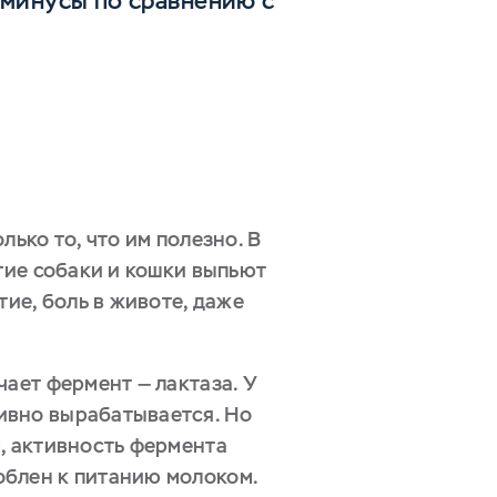
и минусы по сравнению с
ько то, что им полезно. В
гие собаки и кошки выпьют
ие, боль в животе, даже
ает фермент — лактаза. У
ивно вырабатывается. Но
, активность фермента
облен к питанию молоком.