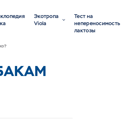
клопедия
Экотропа
Тест на
ка
Viola
непереносимость
лактозы
ко?
БАКАМ