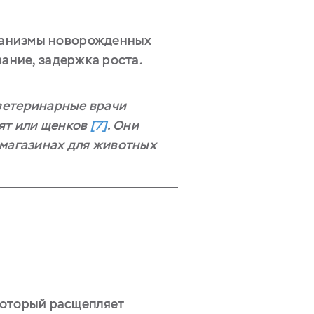
ганизмы новорожденных
вание, задержка роста.
 ветеринарные врачи
ят или щенков
[7]
. Они
в магазинах для животных
 который расщепляет