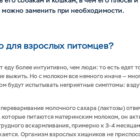
ь его собакам и кошкам, в чем его плюсы 
 можно заменить при необходимости.
о для взрослых питомцев?
ду более интуитивно, чем люди: то есть едят тол
е выжить. Но с молоком все немного иначе — мно
том будут испытывать неприятные симптомы: вздут
переваривание молочного сахара (лактозы) отвеч
которые питаются материнским молоком, он акт
грудного вскармливания, примерно к 3-4 месяцам
ается. Организм взрослых хищников не приспос