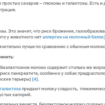
простых сахаров — глюкозы и галактозы. Есть и 
трация.
озы. Это значит, что риск брожения, газообразов
что у животного нет
аллергии на молочный белок
ачительно лучше по сравнению с обычным молок
омнить:
Безлактозное молоко содержит столько же жиров
риск панкреатита, особенно у собак предраспол
рские терьеры)
[4]
.
 галактоза
придают молоку сладость, гликемичес
пустых калорий.
полезных веществ. Безлактозное молоко создано 