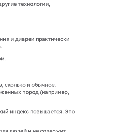
другие технологии,
ания и диареи практически
).
ом.
, сколько и обычное.
оженных пород (например,
кий индекс повышается. Это
для людей и не содержит