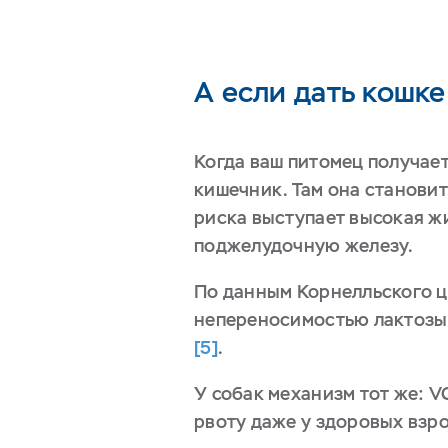
А если дать кошке
Когда ваш питомец получае
кишечник. Там она станови
риска выступает высокая ж
поджелудочную железу.
По данным Корнелльского ц
непереносимостью лактозы 
[5]
.
У собак механизм тот же: V
рвоту даже у здоровых взр