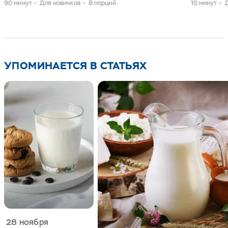
90 минут
Для новичков
8 порций
10 минут
закрытия позволит сократить время приготовления
любимых блюд, а также дольше сохранит сыр в
холодильнике.
Сыры Laplandia также представлены в нарезке 130 г и
250 г, а также в
УПОМИНАЕТСЯ В СТАТЬЯХ
брусках
.
28 ноября