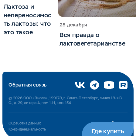
Лактоза и
непереносимос
ть лактозы: что
25 декабря
это такое
Вся правда о
лактовегетарианстве
Обратная связь
© 2026 ООО «Виола», 199178, г. Санкт-Петербург, линия 18-я В.
О., д. 29, литера А, пом 1-Н, ком. 154
Обработка данных
Дизайн – MAX
Конфиденциальность
Код — MM Source
Где купить