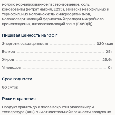
молоко нормализованное пастеризованное, соль,
консерванты (нитрат натрия, Е235), закваска мезофильных и
термофильных молочнокислых микроорганизмов,
молокосвертывающий ферментный препарат микробного
происхождения, антислеживающий агент (Е460(ii)).
Пищевая ценность на 100 г
Энергетическая ценность
330 ккал
Белков
25 г
Жиров
25,6 г
Углеводов
0 г
Срок годности
80 суток
Режим хранения
Продукт хранить до и после вскрытия упаковки при
температуре (4±2) °С и относительной влажности воздуха не