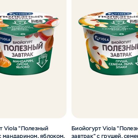
т Viola "Полезный
Биойогурт Viola "Поле
с мандарином, яблоком,
завтрак" с грушей, сем