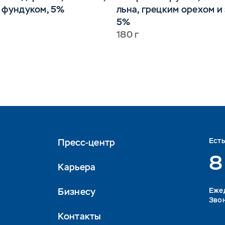
 фундуком, 5%
льна, грецким орехом и
5%
180 г
Ест
Пресс-центр
8
Карьера
Бизнесу
Eжед
Звон
Контакты