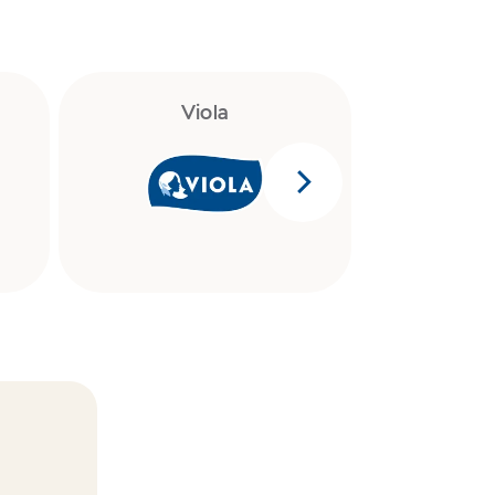
Viola
P