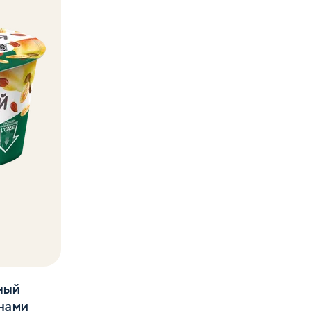
зный
енами