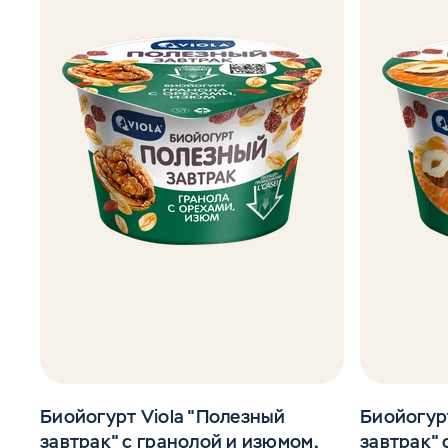
Биойогурт Viola "Полезный
Биойогур
завтрак" с гранолой и изюмом,
завтрак" 