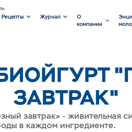
зь
Рецепты
Журнал
О
Энци
компании
моло
БИОЙГУРТ 
ЗАВТРАК"
зный завтрак» - живительная с
роды в каждом ингредиенте.