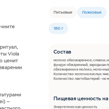
Питьевые
Ложковые
ачните
180 г
 ритуал,
Состав
ты Viola
о ценит
молоко обезжиренное, сливки, на
фундук обжаренный, зародыши пш
щеварении
обезжиренное молоко, молочный 
Количество молочнокислых микр
Количество лактобактерий - не 
льтурами
Пищевая ценность на 
ei) —
Энергетическая ценность
вестного