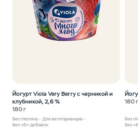
Йогурт Viola Very Berry с черникой и
Йогу
клубникой, 2,6 %
180 
180 г
Без глютена
Для вегетарианцев
Без г
Без «Е»-добавок
Без «