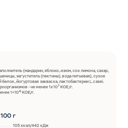
полнитель (мандарин, яблоко, изюм, сок лимона, сахар,
еницы, загуститель (пектины), вода питьевая), сухое
белок, йогуртовая закваска, лактобактерии L.casei.
7
оорганизмов - не менее 1х10
КОЕ/г.
6
менее 1×10
КОЕ/г.
100 г
105 ккал/442 кДж