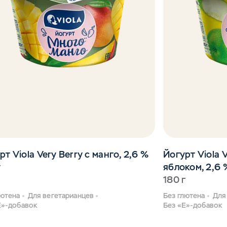
рт Viola Very Berry с манго, 2,6 %
Йогурт Viola 
г
яблоком, 2,6 
180 г
лютена
Для вегетарианцев
Без глютена
Для
Е»-добавок
Без «Е»-добавок