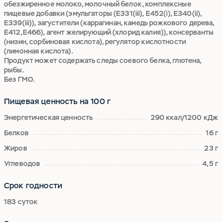
обезжиренное молоко, молочный белок, комплексные
пищевые добавки (эмульгаторы (Е331(iii), Е452(i), Е340(ii),
Е339(iii)), загустители (каррагинан, камедь рожкового дерева,
Е412,Е466), агент желирующий (хлорид калия)), консерванты
(низин, сорбиновая кислота), регулятор кислотности
(лимонная кислота).
Продукт может содержать следы соевого белка, глютена,
рыбы.
Без ГМО.
Пищевая ценность на 100 г
Энергетическая ценность
290 ккал/1200 кДж
Белков
16 г
Жиров
23 г
Углеводов
4,5 г
Срок годности
183 суток