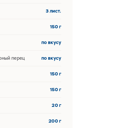
3 лист.
150 г
по вкусу
рный перец
по вкусу
150 г
150 г
20 г
200 г