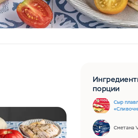
Ингредиент
порции
Сыр плавл
«Сливочн
Сметана V