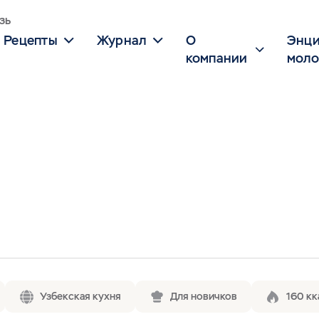
зь
Рецепты
Журнал
О
Энци
компании
моло
Узбекская кухня
Для новичков
160 кк