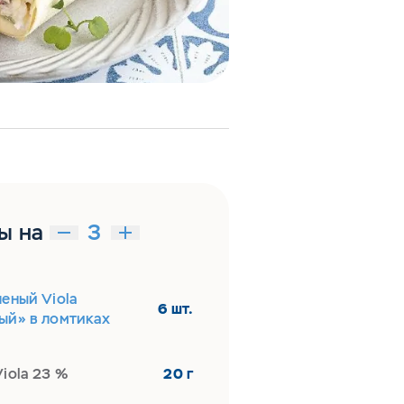
ы на
еный Viola
6 шт.
ый» в ломтиках
iola 23 %
20 г