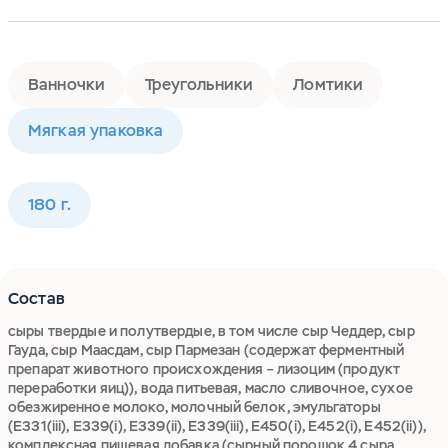
Ванночки
Треугольники
Ломтики
Мягкая упаковка
180 г.
Состав
сыры твердые и полутвердые, в том числе сыр Чеддер, сыр
Гауда, сыр Маасдам, сыр Пармезан (содержат ферментный
препарат животного происхождения – лизоцим (продукт
переработки яиц)), вода питьевая, масло сливочное, сухое
обезжиренное молоко, молочный белок, эмульгаторы
(Е331(iii), Е339(i), Е339(ii), Е339(iii), Е450(i), E452(i), Е452(ii)),
комплексная пищевая добавка (сырный порошок 4 сыра,