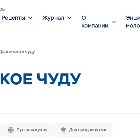
зь
Рецепты
Журнал
О
Энци
компании
моло
Даргинское чуду
КОЕ ЧУДУ
Русская кухня
Для продвинутых