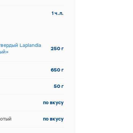
1 ч.л.
вердый Laplandia
250 г
ый»
650 г
50 г
по вкусу
лотый
по вкусу