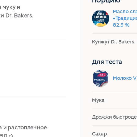
 муку и
Масло сл
Dr. Bakers.
«Традицио
82,5 %
Кунжут Dr. Bakers
Для теста
Молоко Vi
Мука
Дрожжи быстродей
a и растопленное
Сахар
50 г).