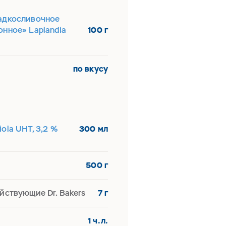
адкосливочное
нное» Laplandia
100 г
по вкусу
ola UHT, 3,2 %
300 мл
500 г
ствующие Dr. Bakers
7 г
1 ч.л.