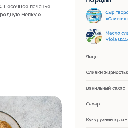
С. Песочное печенье
Сыр твор
нородную мелкую
«Сливочн
Масло сл
Viola 82,
Яйцо
Сливки жирность
.
Ванильный сахар
Сахар
Кукурузный крахм