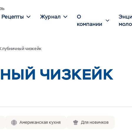
зь
Рецепты
Журнал
О
Энци
компании
моло
Клубничный чизкейк
НЫЙ ЧИЗКЕЙК
Американская кухня
Для новичков