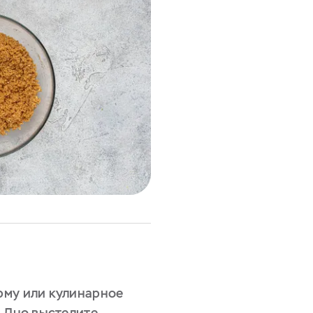
рму или кулинарное
. Дно выстелите