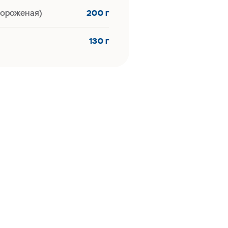
ороженая)
200 г
130 г