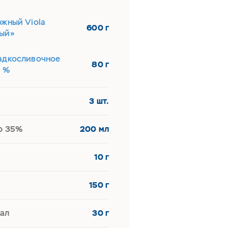
ожный Viola
600 г
ый»
адкосливочное
80 г
5 %
3 шт.
ю 35%
200 мл
10 г
150 г
ал
30 г