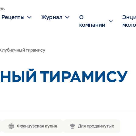
зь
Рецепты
Журнал
О
Энци
компании
моло
Клубничный тирамису
НЫЙ ТИРАМИСУ
Французская кухня
Для продвинутых