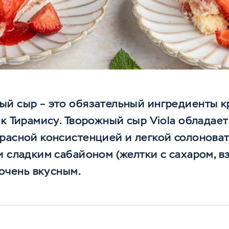
й сыр – это обязательный ингредиенты кр
ак Тирамису. Творожный сыр Viola облада
расной консистенцией и легкой солоноват
и сладким сабайоном (желтки с сахаром, в
 очень вкусным.