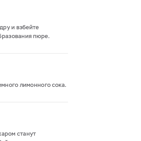
дру и взбейте
бразования пюре.
емного лимонного сока.
ахаром станут