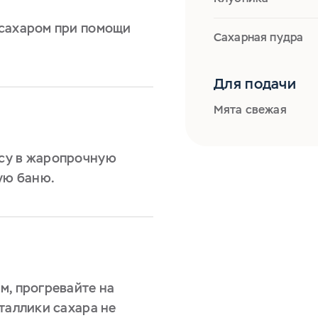
 сахаром при помощи
Сахарная пудра
Для подачи
Мята свежая
су в жаропрочную
ую баню.
м, прогревайте на
таллики сахара не