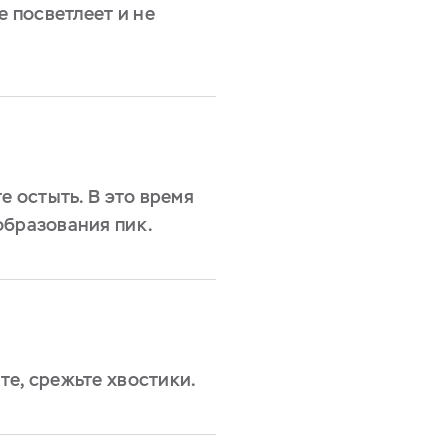
е посветлеет и не
е остыть. В это время
образования пик.
те, срежьте хвостики.