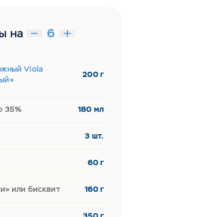
ы на
ожный Viola
200 г
ый»
ю 35%
180 мл
3 шт.
60 г
и» или бисквит
160 г
350 г