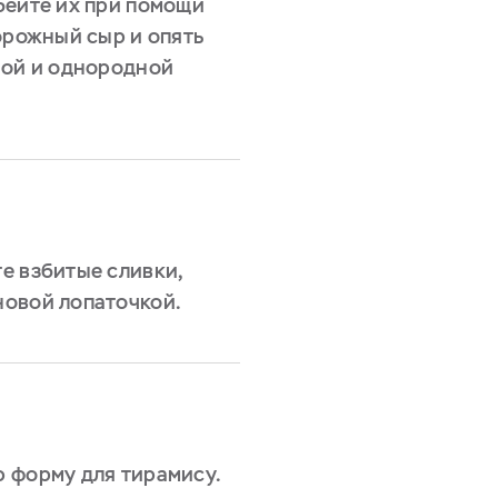
бейте их при помощи
орожный сыр и опять
ной и однородной
е взбитые сливки,
новой лопаточкой.
 форму для тирамису.