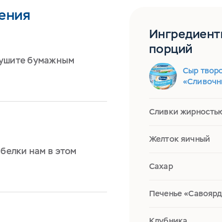
ения
Ингредиент
порций
сушите бумажным
Сыр твор
«Сливочн
Сливки жирность
Желток яичный
 белки нам в этом
Сахар
Печенье «Савоярд
Клубника