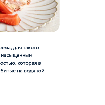
ема, для такого
ет насыщенным
остью, которая в
збитые на водяной