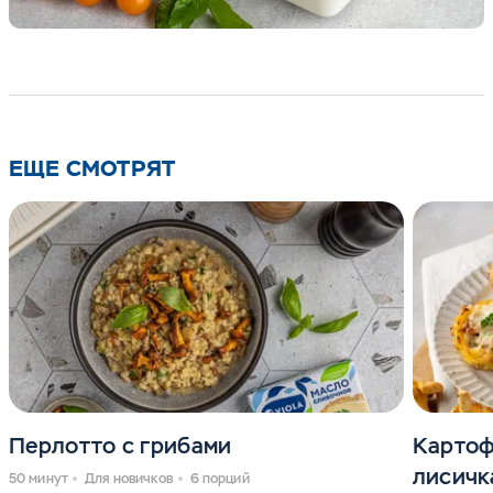
ЕЩЕ СМОТРЯТ
Перлотто с грибами
Картоф
лисичк
50 минут
Для новичков
6 порций