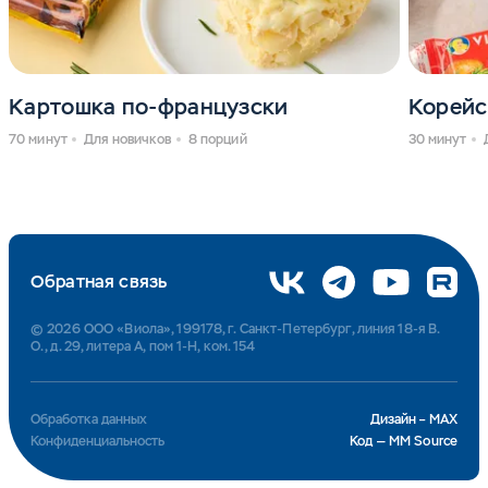
Картошка по-французски
Корейс
70 минут
Для новичков
8 порций
30 минут
Обратная связь
© 2026 ООО «Виола», 199178, г. Санкт-Петербург, линия 18-я В.
О., д. 29, литера А, пом 1-Н, ком. 154
Обработка данных
Дизайн – MAX
Конфиденциальность
Код — MM Source