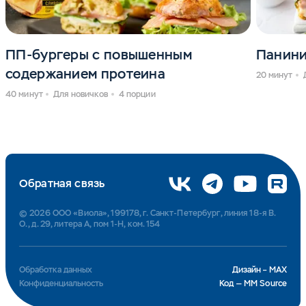
ПП-бургеры с повышенным
Панин
содержанием протеина
20 минут
40 минут
Для новичков
4 порции
Обратная связь
© 2026 ООО «Виола», 199178, г. Санкт-Петербург, линия 18-я В.
О., д. 29, литера А, пом 1-Н, ком. 154
Обработка данных
Дизайн – MAX
Конфиденциальность
Код — MM Source