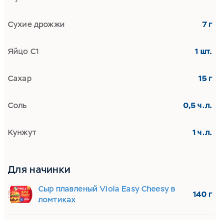
Сухие дрожжи
7 г
Яйцо С1
1 шт.
Сахар
15 г
Соль
0,5 ч.л.
Кунжут
1 ч.л.
Для начинки
Сыр плавленый Viola Easy Cheesy в
140 г
ломтиках